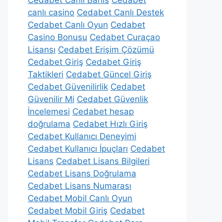
canlı casino
Cedabet Canlı Destek
Cedabet Canlı Oyun
Cedabet
Casino Bonusu
Cedabet Curaçao
Lisansı
Cedabet Erişim Çözümü
Cedabet Giriş
Cedabet Giriş
Taktikleri
Cedabet Güncel Giriş
Cedabet Güvenilirlik
Cedabet
Güvenilir Mi
Cedabet Güvenlik
İncelemesi
Cedabet hesap
doğrulama
Cedabet Hızlı Giriş
Cedabet Kullanıcı Deneyimi
Cedabet Kullanıcı İpuçları
Cedabet
Lisans
Cedabet Lisans Bilgileri
Cedabet Lisans Doğrulama
Cedabet Lisans Numarası
Cedabet Mobil Canlı Oyun
Cedabet Mobil Giriş
Cedabet