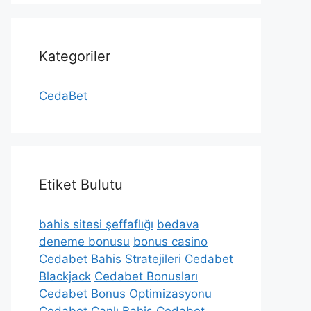
Kategoriler
CedaBet
Etiket Bulutu
bahis sitesi şeffaflığı
bedava
deneme bonusu
bonus casino
Cedabet Bahis Stratejileri
Cedabet
Blackjack
Cedabet Bonusları
Cedabet Bonus Optimizasyonu
Cedabet Canlı Bahis
Cedabet