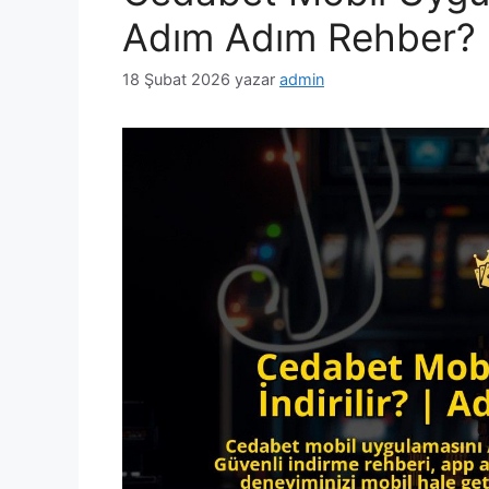
Adım Adım Rehber?
18 Şubat 2026
yazar
admin