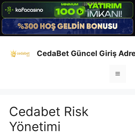
İçeriğe
atla
CedaBet Güncel Giriş Adre
Menü
Cedabet Risk
Yönetimi