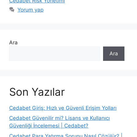
Cedabet Risk Yönetimi
o
e
r
Yorum yap
t
i
l
l
e
e
r
r
Ara
Ara
Son Yazılar
Cedabet Giriş: Hızlı ve Güvenli Erişim Yolları
Cedabet Güvenilir mi? Lisans ve Kullanıcı
Güvenliği İncelemesi | Cedabet?
Cedabet Para Yatırma Sorunu Nasıl Çözülür? |