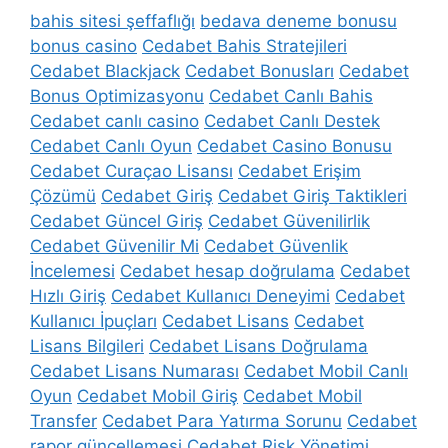
bahis sitesi şeffaflığı
bedava deneme bonusu
bonus casino
Cedabet Bahis Stratejileri
Cedabet Blackjack
Cedabet Bonusları
Cedabet
Bonus Optimizasyonu
Cedabet Canlı Bahis
Cedabet canlı casino
Cedabet Canlı Destek
Cedabet Canlı Oyun
Cedabet Casino Bonusu
Cedabet Curaçao Lisansı
Cedabet Erişim
Çözümü
Cedabet Giriş
Cedabet Giriş Taktikleri
Cedabet Güncel Giriş
Cedabet Güvenilirlik
Cedabet Güvenilir Mi
Cedabet Güvenlik
İncelemesi
Cedabet hesap doğrulama
Cedabet
Hızlı Giriş
Cedabet Kullanıcı Deneyimi
Cedabet
Kullanıcı İpuçları
Cedabet Lisans
Cedabet
Lisans Bilgileri
Cedabet Lisans Doğrulama
Cedabet Lisans Numarası
Cedabet Mobil Canlı
Oyun
Cedabet Mobil Giriş
Cedabet Mobil
Transfer
Cedabet Para Yatırma Sorunu
Cedabet
rapor güncellemesi
Cedabet Risk Yönetimi