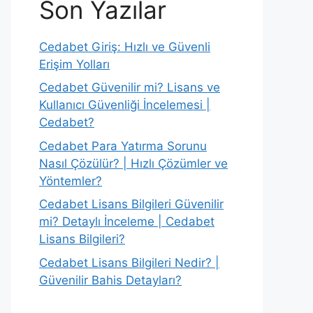
Son Yazılar
Cedabet Giriş: Hızlı ve Güvenli
Erişim Yolları
Cedabet Güvenilir mi? Lisans ve
Kullanıcı Güvenliği İncelemesi |
Cedabet?
Cedabet Para Yatırma Sorunu
Nasıl Çözülür? | Hızlı Çözümler ve
Yöntemler?
Cedabet Lisans Bilgileri Güvenilir
mi? Detaylı İnceleme | Cedabet
Lisans Bilgileri?
Cedabet Lisans Bilgileri Nedir? |
Güvenilir Bahis Detayları?