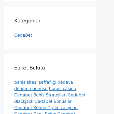
Kategoriler
CedaBet
Etiket Bulutu
bahis sitesi şeffaflığı
bedava
deneme bonusu
bonus casino
Cedabet Bahis Stratejileri
Cedabet
Blackjack
Cedabet Bonusları
Cedabet Bonus Optimizasyonu
Cedabet Canlı Bahis
Cedabet