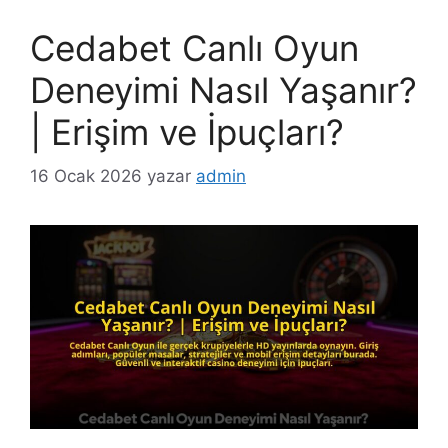
Cedabet Canlı Oyun
Deneyimi Nasıl Yaşanır?
| Erişim ve İpuçları?
16 Ocak 2026
yazar
admin