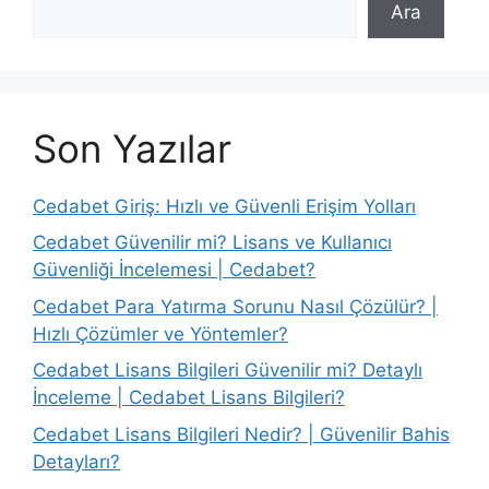
Ara
Son Yazılar
Cedabet Giriş: Hızlı ve Güvenli Erişim Yolları
Cedabet Güvenilir mi? Lisans ve Kullanıcı
Güvenliği İncelemesi | Cedabet?
Cedabet Para Yatırma Sorunu Nasıl Çözülür? |
Hızlı Çözümler ve Yöntemler?
Cedabet Lisans Bilgileri Güvenilir mi? Detaylı
İnceleme | Cedabet Lisans Bilgileri?
Cedabet Lisans Bilgileri Nedir? | Güvenilir Bahis
Detayları?