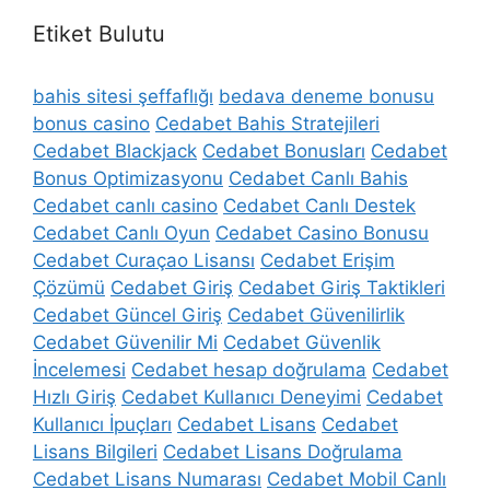
Etiket Bulutu
bahis sitesi şeffaflığı
bedava deneme bonusu
bonus casino
Cedabet Bahis Stratejileri
Cedabet Blackjack
Cedabet Bonusları
Cedabet
Bonus Optimizasyonu
Cedabet Canlı Bahis
Cedabet canlı casino
Cedabet Canlı Destek
Cedabet Canlı Oyun
Cedabet Casino Bonusu
Cedabet Curaçao Lisansı
Cedabet Erişim
Çözümü
Cedabet Giriş
Cedabet Giriş Taktikleri
Cedabet Güncel Giriş
Cedabet Güvenilirlik
Cedabet Güvenilir Mi
Cedabet Güvenlik
İncelemesi
Cedabet hesap doğrulama
Cedabet
Hızlı Giriş
Cedabet Kullanıcı Deneyimi
Cedabet
Kullanıcı İpuçları
Cedabet Lisans
Cedabet
Lisans Bilgileri
Cedabet Lisans Doğrulama
Cedabet Lisans Numarası
Cedabet Mobil Canlı