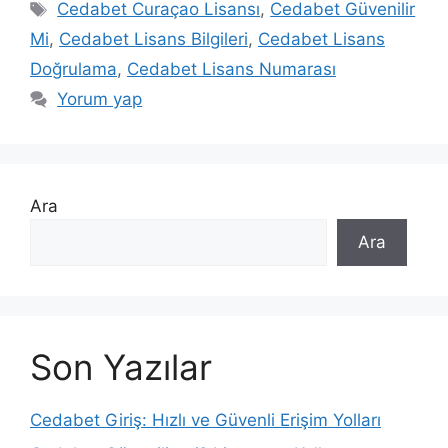
a
E
Cedabet Curaçao Lisansı
,
Cedabet Güvenilir
t
t
Mi
,
Cedabet Lisans Bilgileri
,
Cedabet Lisans
e
i
Doğrulama
,
Cedabet Lisans Numarası
g
k
Yorum yap
o
e
r
t
i
l
l
e
e
r
Ara
r
Ara
Son Yazılar
Cedabet Giriş: Hızlı ve Güvenli Erişim Yolları