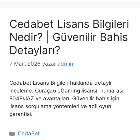
i
l
l
e
e
Cedabet Lisans Bilgileri
r
r
Nedir? | Güvenilir Bahis
Detayları?
7 Mart 2026
yazar
admin
Cedabet Lisans Bilgileri hakkında detaylı
inceleme: Curaçao eGaming lisansı, numarası
8048/JAZ ve avantajları. Güvenilir bahis için
lisans sorgulama yöntemleri ve adil oyun
garantisi.
K
CedaBet