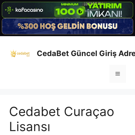
İçeriğe
atla
CedaBet Güncel Giriş Adre
Menü
Cedabet Curaçao
Lisansı