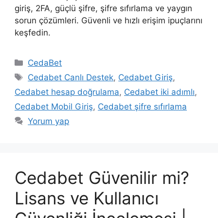
giriş, 2FA, güçlü şifre, şifre sıfırlama ve yaygın
sorun çözümleri. Güvenli ve hızlı erişim ipuçlarını
keşfedin.
K
CedaBet
a
E
Cedabet Canlı Destek
,
Cedabet Giriş
,
t
t
Cedabet hesap doğrulama
,
Cedabet iki adımlı
,
e
i
Cedabet Mobil Giriş
,
Cedabet şifre sıfırlama
g
k
Yorum yap
o
e
r
t
i
l
l
e
e
Cedabet Güvenilir mi?
r
r
Lisans ve Kullanıcı