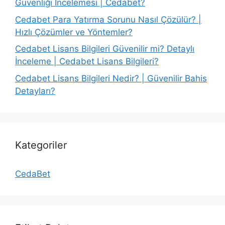
Güvenliği İncelemesi | Cedabet?
Cedabet Para Yatırma Sorunu Nasıl Çözülür? |
Hızlı Çözümler ve Yöntemler?
Cedabet Lisans Bilgileri Güvenilir mi? Detaylı
İnceleme | Cedabet Lisans Bilgileri?
Cedabet Lisans Bilgileri Nedir? | Güvenilir Bahis
Detayları?
Kategoriler
CedaBet