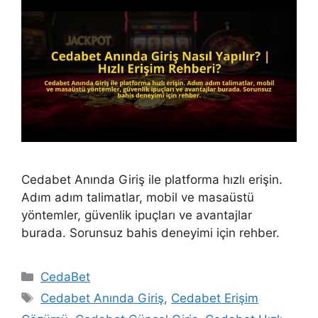
Cedabet Anında Giriş ile platforma hızlı erişin.
Adım adım talimatlar, mobil ve masaüstü
yöntemler, güvenlik ipuçları ve avantajlar
burada. Sorunsuz bahis deneyimi için rehber.
K
CedaBet
a
E
Cedabet Anında Giriş
,
Cedabet Erişim
t
t