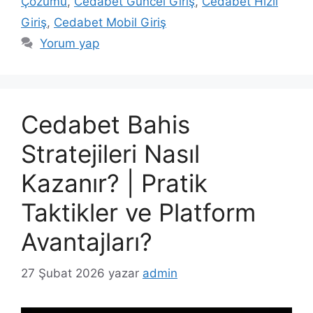
Çözümü
,
Cedabet Güncel Giriş
,
Cedabet Hızlı
e
i
Giriş
,
Cedabet Mobil Giriş
g
k
Yorum yap
o
e
r
t
i
l
l
e
e
Cedabet Bahis
r
r
Stratejileri Nasıl
Kazanır? | Pratik
Taktikler ve Platform
Avantajları?
27 Şubat 2026
yazar
admin