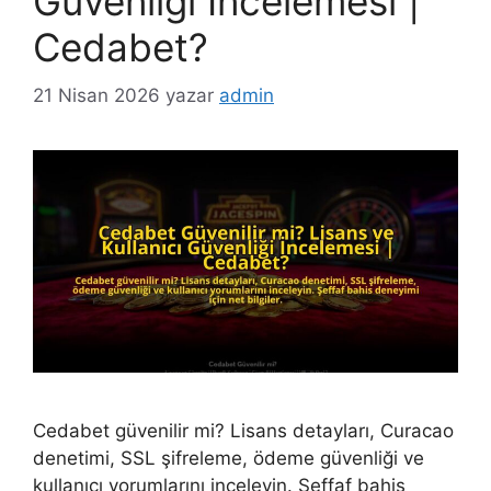
Güvenliği İncelemesi |
Cedabet?
21 Nisan 2026
yazar
admin
Cedabet güvenilir mi? Lisans detayları, Curacao
denetimi, SSL şifreleme, ödeme güvenliği ve
kullanıcı yorumlarını inceleyin. Şeffaf bahis