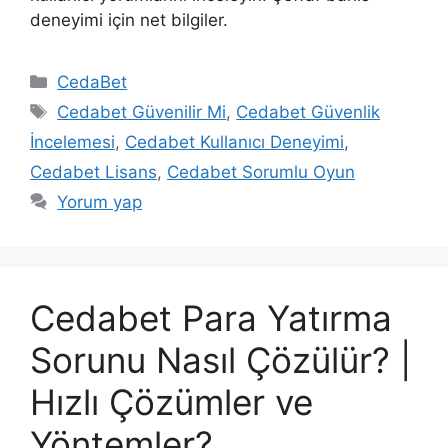
deneyimi için net bilgiler.
K
CedaBet
a
E
Cedabet Güvenilir Mi
,
Cedabet Güvenlik
t
t
İncelemesi
,
Cedabet Kullanıcı Deneyimi
,
e
i
Cedabet Lisans
,
Cedabet Sorumlu Oyun
g
k
Yorum yap
o
e
r
t
i
l
l
e
e
Cedabet Para Yatırma
r
r
Sorunu Nasıl Çözülür? |
Hızlı Çözümler ve
Yöntemler?