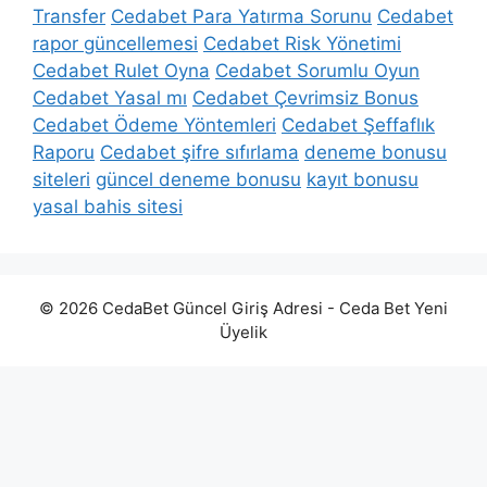
Transfer
Cedabet Para Yatırma Sorunu
Cedabet
rapor güncellemesi
Cedabet Risk Yönetimi
Cedabet Rulet Oyna
Cedabet Sorumlu Oyun
Cedabet Yasal mı
Cedabet Çevrimsiz Bonus
Cedabet Ödeme Yöntemleri
Cedabet Şeffaflık
Raporu
Cedabet şifre sıfırlama
deneme bonusu
siteleri
güncel deneme bonusu
kayıt bonusu
yasal bahis sitesi
© 2026 CedaBet Güncel Giriş Adresi - Ceda Bet Yeni
Üyelik