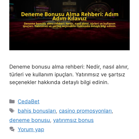
Deneme bonusu alma rehberi: Nedir, nasıl alınır,
türleri ve kullanım ipuçları. Yatırımsız ve şartsız
seçenekler hakkında detaylı bilgi edinin.
K
CedaBet
a
E
bahis bonusları
,
casino promosyonları
,
t
t
deneme bonusu
,
yatırımsız bonus
e
i
Yorum yap
g
k
o