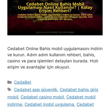
Cedabet Online Bahis mobil uygulamasını indirin
ve kurun. Adım adım kullanım rehberi, bahis,
casino ve para işlemleri detayları burada. Hızlı
erişim ve avantajlar için okuyun.
K
CedaBet
a
E
Cedabet app güvenlik
,
Cedabet bahis giriş
t
t
mobil
,
Cedabet casino mobil
,
Cedabet mobil
e
i
indirme
,
Cedabet mobil uygulama
,
Cedabet
g
k