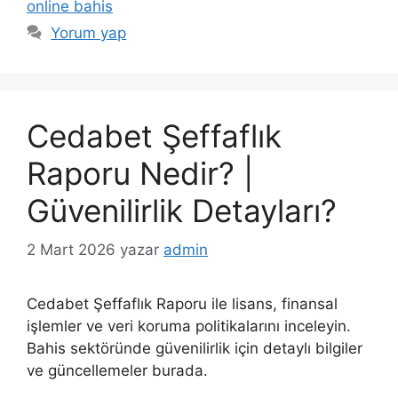
online bahis
o
e
r
Yorum yap
t
i
l
l
e
e
r
r
Cedabet Şeffaflık
Raporu Nedir? |
Güvenilirlik Detayları?
2 Mart 2026
yazar
admin
Cedabet Şeffaflık Raporu ile lisans, finansal
işlemler ve veri koruma politikalarını inceleyin.
Bahis sektöründe güvenilirlik için detaylı bilgiler
ve güncellemeler burada.