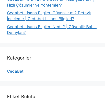
Hızlı Çözümler ve Yöntemler?
Cedabet Lisans Bilgileri Güvenilir mi? Detaylı
İnceleme | Cedabet Lisans Bilgileri?
Cedabet Lisans Bilgileri Nedir? | Güvenilir Bahis
Detayları?
Kategoriler
CedaBet
Etiket Bulutu