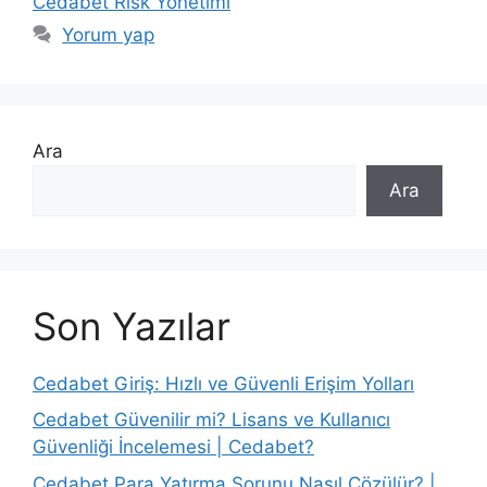
Cedabet Risk Yönetimi
o
e
r
Yorum yap
t
i
l
l
e
e
r
r
Ara
Ara
Son Yazılar
Cedabet Giriş: Hızlı ve Güvenli Erişim Yolları
Cedabet Güvenilir mi? Lisans ve Kullanıcı
Güvenliği İncelemesi | Cedabet?
Cedabet Para Yatırma Sorunu Nasıl Çözülür? |