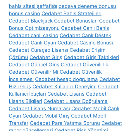
bahis sitesi şeffaflığı
bedava deneme bonusu
bonus casino
Cedabet Bahis Stratejileri
Cedabet Blackjack
Cedabet Bonusları
Cedabet
Bonus Optimizasyonu
Cedabet Canlı Bahis
Cedabet canlı casino
Cedabet Canlı Destek
Cedabet Canlı Oyun
Cedabet Casino Bonusu
Cedabet Curaçao Lisansı
Cedabet Erişim
Çözümü
Cedabet Giriş
Cedabet Giriş Taktikleri
Cedabet Güncel Giriş
Cedabet Güvenilirlik
Cedabet Güvenilir Mi
Cedabet Güvenlik
İncelemesi
Cedabet hesap doğrulama
Cedabet
Hızlı Giriş
Cedabet Kullanıcı Deneyimi
Cedabet
Kullanıcı İpuçları
Cedabet Lisans
Cedabet
Lisans Bilgileri
Cedabet Lisans Doğrulama
Cedabet Lisans Numarası
Cedabet Mobil Canlı
Oyun
Cedabet Mobil Giriş
Cedabet Mobil
Transfer
Cedabet Para Yatırma Sorunu
Cedabet
rapor güncellemesi
Cedabet Risk Yönetimi