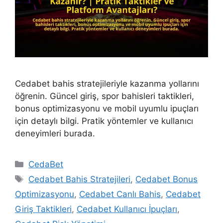
Cedabet bahis stratejileriyle kazanma yollarını
öğrenin. Güncel giriş, spor bahisleri taktikleri,
bonus optimizasyonu ve mobil uyumlu ipuçları
için detaylı bilgi. Pratik yöntemler ve kullanıcı
deneyimleri burada.
K
CedaBet
a
E
Cedabet Bahis Stratejileri
,
Cedabet Bonus
t
t
Optimizasyonu
,
Cedabet Canlı Bahis
,
Cedabet
e
i
Giriş Taktikleri
,
Cedabet Kullanıcı İpuçları
,
g
k