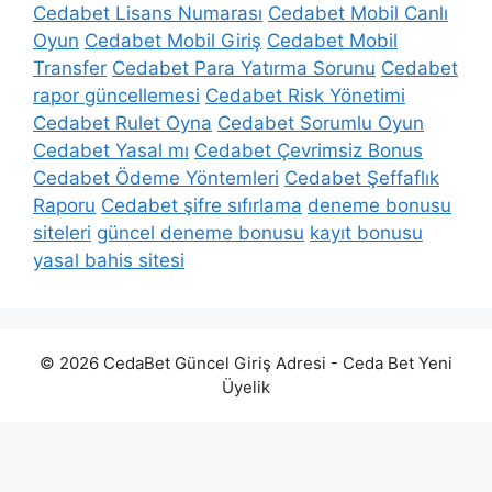
Cedabet Lisans Numarası
Cedabet Mobil Canlı
Oyun
Cedabet Mobil Giriş
Cedabet Mobil
Transfer
Cedabet Para Yatırma Sorunu
Cedabet
rapor güncellemesi
Cedabet Risk Yönetimi
Cedabet Rulet Oyna
Cedabet Sorumlu Oyun
Cedabet Yasal mı
Cedabet Çevrimsiz Bonus
Cedabet Ödeme Yöntemleri
Cedabet Şeffaflık
Raporu
Cedabet şifre sıfırlama
deneme bonusu
siteleri
güncel deneme bonusu
kayıt bonusu
yasal bahis sitesi
© 2026 CedaBet Güncel Giriş Adresi - Ceda Bet Yeni
Üyelik