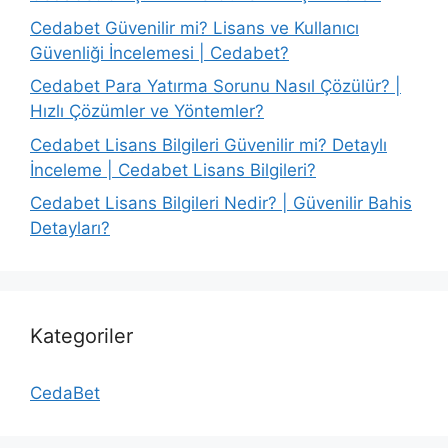
Cedabet Güvenilir mi? Lisans ve Kullanıcı
Güvenliği İncelemesi | Cedabet?
Cedabet Para Yatırma Sorunu Nasıl Çözülür? |
Hızlı Çözümler ve Yöntemler?
Cedabet Lisans Bilgileri Güvenilir mi? Detaylı
İnceleme | Cedabet Lisans Bilgileri?
Cedabet Lisans Bilgileri Nedir? | Güvenilir Bahis
Detayları?
Kategoriler
CedaBet