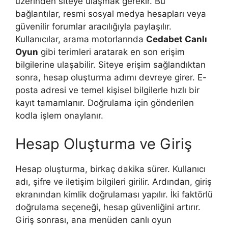
üzerinden siteye ulaşmak gerekir. Bu
bağlantılar, resmi sosyal medya hesapları veya
güvenilir forumlar aracılığıyla paylaşılır.
Kullanıcılar, arama motorlarında
Cedabet Canlı
Oyun
gibi terimleri aratarak en son erişim
bilgilerine ulaşabilir. Siteye erişim sağlandıktan
sonra, hesap oluşturma adımı devreye girer. E-
posta adresi ve temel kişisel bilgilerle hızlı bir
kayıt tamamlanır. Doğrulama için gönderilen
kodla işlem onaylanır.
Hesap Oluşturma ve Giriş
Hesap oluşturma, birkaç dakika sürer. Kullanıcı
adı, şifre ve iletişim bilgileri girilir. Ardından, giriş
ekranından kimlik doğrulaması yapılır. İki faktörlü
doğrulama seçeneği, hesap güvenliğini artırır.
Giriş sonrası, ana menüden canlı oyun