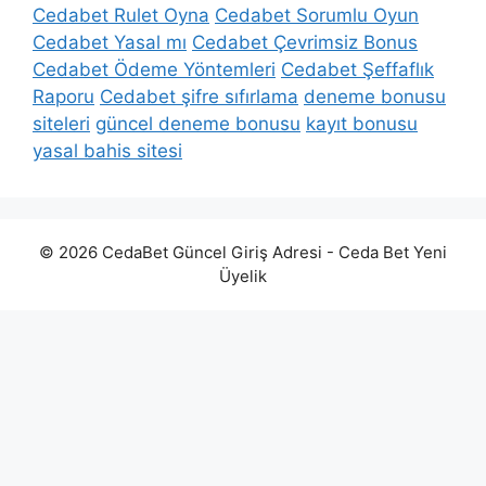
Cedabet Rulet Oyna
Cedabet Sorumlu Oyun
Cedabet Yasal mı
Cedabet Çevrimsiz Bonus
Cedabet Ödeme Yöntemleri
Cedabet Şeffaflık
Raporu
Cedabet şifre sıfırlama
deneme bonusu
siteleri
güncel deneme bonusu
kayıt bonusu
yasal bahis sitesi
© 2026 CedaBet Güncel Giriş Adresi - Ceda Bet Yeni
Üyelik