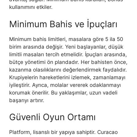
kullanımını etkiler.
Minimum Bahis ve İpuçları
Minimum bahis limitleri, masalara göre 5 ila 50
birim arasında değişir. Yeni başlayanlar, düşük
limitli masaları tercih etmelidir. İpuçları arasında,
bütçe yönetimi ön plandadır. Her bahisten önce,
kazanma olasılıklarını değerlendirmek faydalıdır.
Krupiyelerin hareketlerini izlemek, zamanlamayı
iyileştirir. Ayrıca, molalar vererek odaklanmayı
korumak önerilir. Bu yaklaşımlar, uzun vadeli
başarıyı artırır.
Güvenli Oyun Ortamı
Platform, lisanslı bir yapıya sahiptir. Curacao