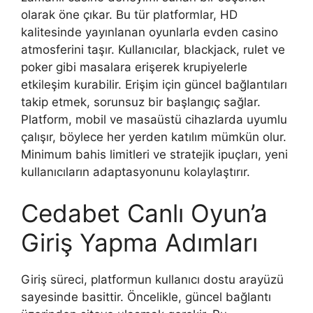
olarak öne çıkar. Bu tür platformlar, HD
kalitesinde yayınlanan oyunlarla evden casino
atmosferini taşır. Kullanıcılar, blackjack, rulet ve
poker gibi masalara erişerek krupiyelerle
etkileşim kurabilir. Erişim için güncel bağlantıları
takip etmek, sorunsuz bir başlangıç sağlar.
Platform, mobil ve masaüstü cihazlarda uyumlu
çalışır, böylece her yerden katılım mümkün olur.
Minimum bahis limitleri ve stratejik ipuçları, yeni
kullanıcıların adaptasyonunu kolaylaştırır.
Cedabet Canlı Oyun’a
Giriş Yapma Adımları
Giriş süreci, platformun kullanıcı dostu arayüzü
sayesinde basittir. Öncelikle, güncel bağlantı