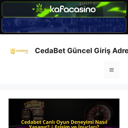
İçeriğe
atla
CedaBet Güncel Giriş Adre
Menü