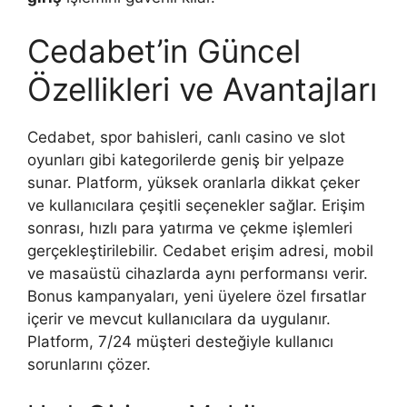
Cedabet’in Güncel
Özellikleri ve Avantajları
Cedabet, spor bahisleri, canlı casino ve slot
oyunları gibi kategorilerde geniş bir yelpaze
sunar. Platform, yüksek oranlarla dikkat çeker
ve kullanıcılara çeşitli seçenekler sağlar. Erişim
sonrası, hızlı para yatırma ve çekme işlemleri
gerçekleştirilebilir. Cedabet erişim adresi, mobil
ve masaüstü cihazlarda aynı performansı verir.
Bonus kampanyaları, yeni üyelere özel fırsatlar
içerir ve mevcut kullanıcılara da uygulanır.
Platform, 7/24 müşteri desteğiyle kullanıcı
sorunlarını çözer.