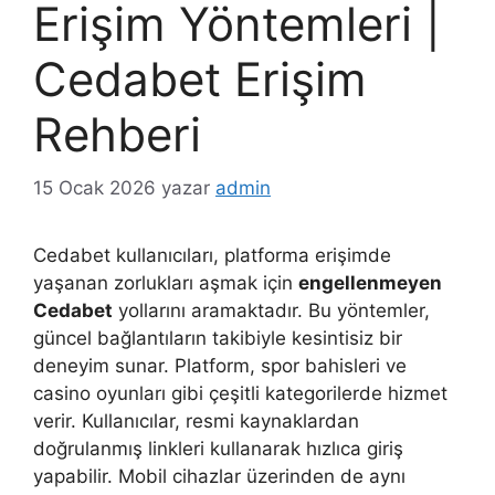
Erişim Yöntemleri |
Cedabet Erişim
Rehberi
15 Ocak 2026
yazar
admin
Cedabet kullanıcıları, platforma erişimde
yaşanan zorlukları aşmak için
engellenmeyen
Cedabet
yollarını aramaktadır. Bu yöntemler,
güncel bağlantıların takibiyle kesintisiz bir
deneyim sunar. Platform, spor bahisleri ve
casino oyunları gibi çeşitli kategorilerde hizmet
verir. Kullanıcılar, resmi kaynaklardan
doğrulanmış linkleri kullanarak hızlıca giriş
yapabilir. Mobil cihazlar üzerinden de aynı