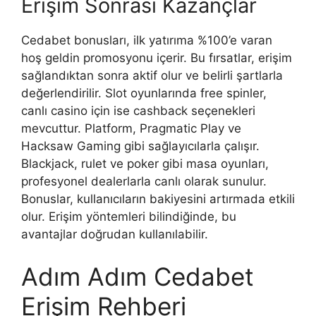
Erişim Sonrası Kazançlar
Cedabet bonusları, ilk yatırıma %100’e varan
hoş geldin promosyonu içerir. Bu fırsatlar, erişim
sağlandıktan sonra aktif olur ve belirli şartlarla
değerlendirilir. Slot oyunlarında free spinler,
canlı casino için ise cashback seçenekleri
mevcuttur. Platform, Pragmatic Play ve
Hacksaw Gaming gibi sağlayıcılarla çalışır.
Blackjack, rulet ve poker gibi masa oyunları,
profesyonel dealerlarla canlı olarak sunulur.
Bonuslar, kullanıcıların bakiyesini artırmada etkili
olur. Erişim yöntemleri bilindiğinde, bu
avantajlar doğrudan kullanılabilir.
Adım Adım Cedabet
Erişim Rehberi