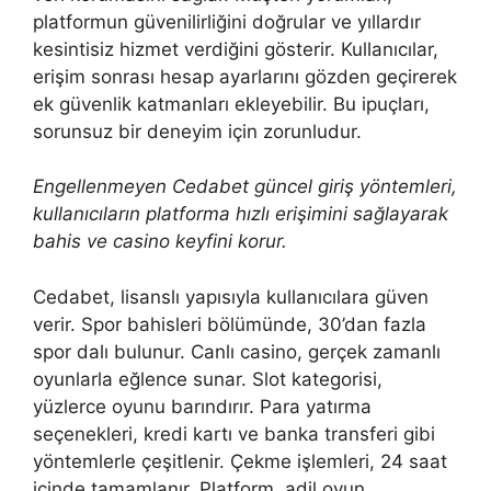
platformun güvenilirliğini doğrular ve yıllardır
kesintisiz hizmet verdiğini gösterir. Kullanıcılar,
erişim sonrası hesap ayarlarını gözden geçirerek
ek güvenlik katmanları ekleyebilir. Bu ipuçları,
sorunsuz bir deneyim için zorunludur.
Engellenmeyen Cedabet güncel giriş yöntemleri,
kullanıcıların platforma hızlı erişimini sağlayarak
bahis ve casino keyfini korur.
Cedabet, lisanslı yapısıyla kullanıcılara güven
verir. Spor bahisleri bölümünde, 30’dan fazla
spor dalı bulunur. Canlı casino, gerçek zamanlı
oyunlarla eğlence sunar. Slot kategorisi,
yüzlerce oyunu barındırır. Para yatırma
seçenekleri, kredi kartı ve banka transferi gibi
yöntemlerle çeşitlenir. Çekme işlemleri, 24 saat
içinde tamamlanır. Platform, adil oyun