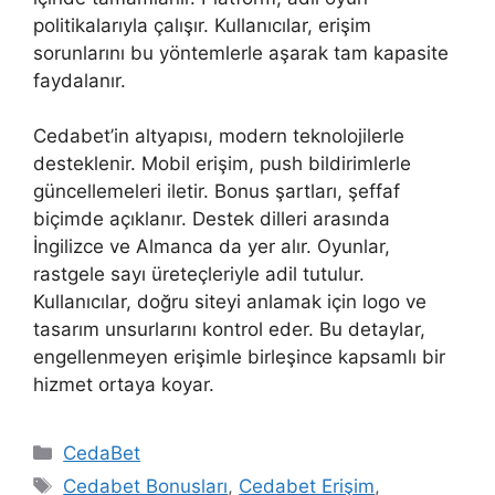
politikalarıyla çalışır. Kullanıcılar, erişim
sorunlarını bu yöntemlerle aşarak tam kapasite
faydalanır.
Cedabet’in altyapısı, modern teknolojilerle
desteklenir. Mobil erişim, push bildirimlerle
güncellemeleri iletir. Bonus şartları, şeffaf
biçimde açıklanır. Destek dilleri arasında
İngilizce ve Almanca da yer alır. Oyunlar,
rastgele sayı üreteçleriyle adil tutulur.
Kullanıcılar, doğru siteyi anlamak için logo ve
tasarım unsurlarını kontrol eder. Bu detaylar,
engellenmeyen erişimle birleşince kapsamlı bir
hizmet ortaya koyar.
K
CedaBet
a
E
Cedabet Bonusları
,
Cedabet Erişim
,