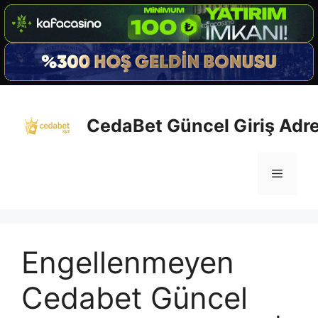
İçeriğe
atla
CedaBet Güncel Giriş Adre
Menü
Engellenmeyen
Cedabet Güncel