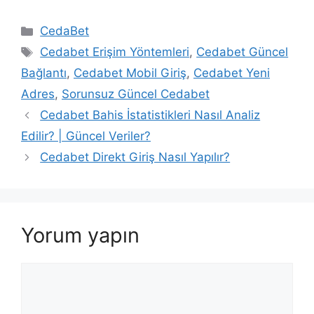
K
CedaBet
a
E
Cedabet Erişim Yöntemleri
,
Cedabet Güncel
t
t
Bağlantı
,
Cedabet Mobil Giriş
,
Cedabet Yeni
e
i
Adres
,
Sorunsuz Güncel Cedabet
g
k
Cedabet Bahis İstatistikleri Nasıl Analiz
o
e
r
Edilir? | Güncel Veriler?
t
i
l
Cedabet Direkt Giriş Nasıl Yapılır?
l
e
e
r
r
Yorum yapın
Y
o
r