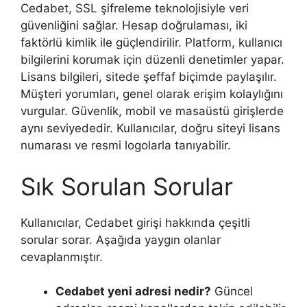
Cedabet, SSL şifreleme teknolojisiyle veri
güvenliğini sağlar. Hesap doğrulaması, iki
faktörlü kimlik ile güçlendirilir. Platform, kullanıcı
bilgilerini korumak için düzenli denetimler yapar.
Lisans bilgileri, sitede şeffaf biçimde paylaşılır.
Müşteri yorumları, genel olarak erişim kolaylığını
vurgular. Güvenlik, mobil ve masaüstü girişlerde
aynı seviyededir. Kullanıcılar, doğru siteyi lisans
numarası ve resmi logolarla tanıyabilir.
Sık Sorulan Sorular
Kullanıcılar, Cedabet girişi hakkında çeşitli
sorular sorar. Aşağıda yaygın olanlar
cevaplanmıştır.
Cedabet yeni adresi nedir?
Güncel