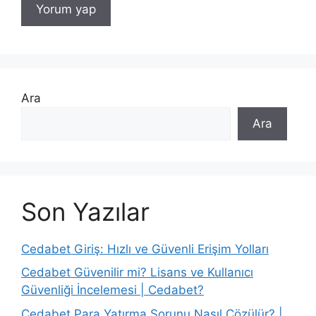
t
s
i
t
e
Ara
s
i
Ara
Son Yazılar
Cedabet Giriş: Hızlı ve Güvenli Erişim Yolları
Cedabet Güvenilir mi? Lisans ve Kullanıcı
Güvenliği İncelemesi | Cedabet?
Cedabet Para Yatırma Sorunu Nasıl Çözülür? |