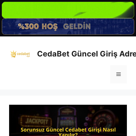
İçeriğe
atla
CedaBet Güncel Giriş Adre
Menü