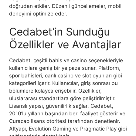
doğrudan etkiler. Düzenli güncellemeler, mobil
deneyimi optimize eder.
Cedabet’in Sunduğu
Özellikler ve Avantajlar
Cedabet, çeşitli bahis ve casino seçenekleriyle
kullanıcılara geniş bir yelpaze sunar. Platform,
spor bahisleri, canlı casino ve slot oyunları gibi
kategorileri içerir. Kullanıcılar, giriş sonrası bu
bölümlere kolayca erişebilir. Özellikler,
uluslararası standartlara göre geliştirilmiştir.
Lisanslı yapısı, güvenilirlik sağlar. Cedabet,
2010’lu yılların başından beri faaliyet gösterir ve
Curacao lisans otoritesi tarafından denetlenir.
Altyapı, Evolution Gaming ve Pragmatic Play gibi