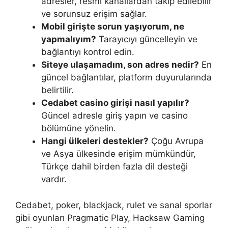
adresler, resmi kanallardan takip edilebilir
ve sorunsuz erişim sağlar.
Mobil girişte sorun yaşıyorum, ne
yapmalıyım?
Tarayıcıyı güncelleyin ve
bağlantıyı kontrol edin.
Siteye ulaşamadım, son adres nedir?
En
güncel bağlantılar, platform duyurularında
belirtilir.
Cedabet casino girişi nasıl yapılır?
Güncel adresle giriş yapın ve casino
bölümüne yönelin.
Hangi ülkeleri destekler?
Çoğu Avrupa
ve Asya ülkesinde erişim mümkündür,
Türkçe dahil birden fazla dil desteği
vardır.
Cedabet, poker, blackjack, rulet ve sanal sporlar
gibi oyunları Pragmatic Play, Hacksaw Gaming