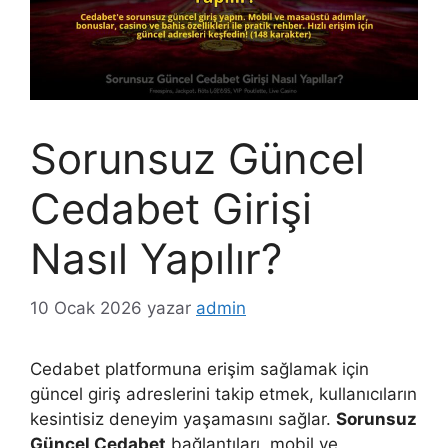
Sorunsuz Güncel
Cedabet Girişi
Nasıl Yapılır?
10 Ocak 2026
yazar
admin
Cedabet platformuna erişim sağlamak için
güncel giriş adreslerini takip etmek, kullanıcıların
kesintisiz deneyim yaşamasını sağlar.
Sorunsuz
Güncel Cedabet
bağlantıları, mobil ve