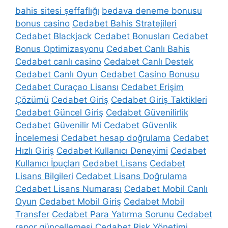
bahis sitesi şeffaflığı
bedava deneme bonusu
bonus casino
Cedabet Bahis Stratejileri
Cedabet Blackjack
Cedabet Bonusları
Cedabet
Bonus Optimizasyonu
Cedabet Canlı Bahis
Cedabet canlı casino
Cedabet Canlı Destek
Cedabet Canlı Oyun
Cedabet Casino Bonusu
Cedabet Curaçao Lisansı
Cedabet Erişim
Çözümü
Cedabet Giriş
Cedabet Giriş Taktikleri
Cedabet Güncel Giriş
Cedabet Güvenilirlik
Cedabet Güvenilir Mi
Cedabet Güvenlik
İncelemesi
Cedabet hesap doğrulama
Cedabet
Hızlı Giriş
Cedabet Kullanıcı Deneyimi
Cedabet
Kullanıcı İpuçları
Cedabet Lisans
Cedabet
Lisans Bilgileri
Cedabet Lisans Doğrulama
Cedabet Lisans Numarası
Cedabet Mobil Canlı
Oyun
Cedabet Mobil Giriş
Cedabet Mobil
Transfer
Cedabet Para Yatırma Sorunu
Cedabet
rapor güncellemesi
Cedabet Risk Yönetimi