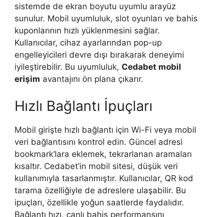
sistemde de ekran boyutu uyumlu arayüz
sunulur. Mobil uyumluluk, slot oyunları ve bahis
kuponlarının hızlı yüklenmesini sağlar.
Kullanıcılar, cihaz ayarlarından pop-up
engelleyicileri devre dışı bırakarak deneyimi
iyileştirebilir. Bu uyumluluk,
Cedabet mobil
erişim
avantajını ön plana çıkarır.
Hızlı Bağlantı İpuçları
Mobil girişte hızlı bağlantı için Wi-Fi veya mobil
veri bağlantısını kontrol edin. Güncel adresi
bookmark’lara eklemek, tekrarlanan aramaları
kısaltır. Cedabet’in mobil sitesi, düşük veri
kullanımıyla tasarlanmıştır. Kullanıcılar, QR kod
tarama özelliğiyle de adreslere ulaşabilir. Bu
ipuçları, özellikle yoğun saatlerde faydalıdır.
Bağlantı hızı, canlı bahis performansını