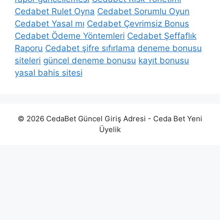
Cedabet Rulet Oyna
Cedabet Sorumlu Oyun
Cedabet Yasal mı
Cedabet Çevrimsiz Bonus
Cedabet Ödeme Yöntemleri
Cedabet Şeffaflık
Raporu
Cedabet şifre sıfırlama
deneme bonusu
siteleri
güncel deneme bonusu
kayıt bonusu
yasal bahis sitesi
© 2026 CedaBet Güncel Giriş Adresi - Ceda Bet Yeni
Üyelik