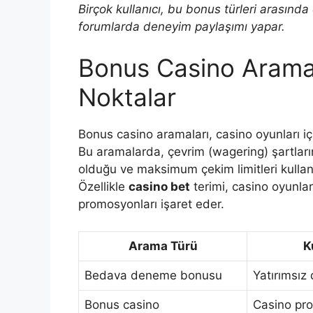
Birçok kullanıcı, bu bonus türleri arasında 
forumlarda deneyim paylaşımı yapar.
Bonus Casino Aramal
Noktalar
Bonus casino aramaları, casino oyunları i
Bu aramalarda, çevrim (wagering) şartları
olduğu ve maksimum çekim limitleri kullanı
Özellikle
casino bet
terimi, casino oyunlar
promosyonları işaret eder.
Arama Türü
K
Bedava deneme bonusu
Yatırımsı
Bonus casino
Casino pr