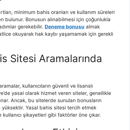
artları, minimum bahis oranları ve kullanım süreleri
n bulunur. Bonusun alınabilmesi için çoğunlukla
adımlar gerekebilir.
Deneme bonusu
almak
katlice okuyarak hak kaybı yaşamamak için gerekli
is Sitesi Aramalarında
aramalar, kullanıcıların güvenli ve lisanslı
ye’de yasal olarak hizmet veren siteler, genellikle
nar. Ancak, bu sitelerde sunulan bonusların
 yüksektir. Yasal bahis sitesi tercih etmek
ve kullanıcı şikayetleri gibi faktörler öne çıkar.