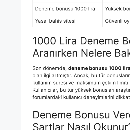
Deneme bonusu 1000 lira
Yüksek bon
Yasal bahis sitesi
Güvenli oy
1000 Lira Deneme Bo
Aranırken Nelere Bakı
Son dönemde,
deneme bonusu 1000 lira 
olan ilgi artmıştır. Ancak, bu tür bonuslar
kullanım süresi ve maksimum çekim limiti g
Kullanıcılar, bu tür yüksek bonusları araştı
forumlardaki kullanıcı deneyimlerini dikkat
Deneme Bonusu Vere
Şartlar Nasıl Okunur