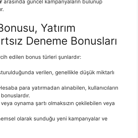
r
arasında güncel kampanyaların bulunup
r.
 Bonusu, Yatırım
rtsız Deneme Bonusları
ih edilen bonus türleri şunlardır:
turulduğunda verilen, genellikle düşük miktarlı
esaba para yatırmadan alınabilen, kullanıcıların
 bonuslardır.
veya oynama şartı olmaksızın çekilebilen veya
nemsel olarak sunduğu yeni kampanyalar ve