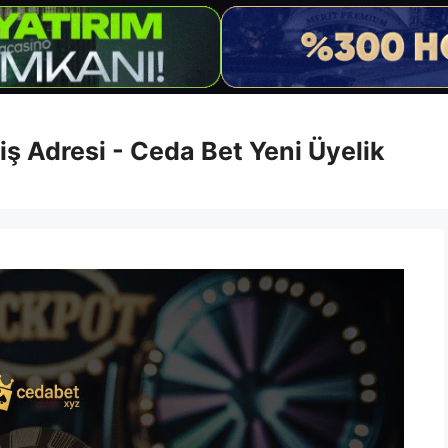
ş Adresi - Ceda Bet Yeni Üyelik