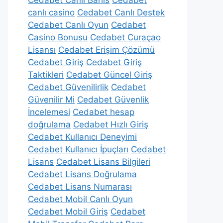
canlı casino
Cedabet Canlı Destek
Cedabet Canlı Oyun
Cedabet
Casino Bonusu
Cedabet Curaçao
Lisansı
Cedabet Erişim Çözümü
Cedabet Giriş
Cedabet Giriş
Taktikleri
Cedabet Güncel Giriş
Cedabet Güvenilirlik
Cedabet
Güvenilir Mi
Cedabet Güvenlik
İncelemesi
Cedabet hesap
doğrulama
Cedabet Hızlı Giriş
Cedabet Kullanıcı Deneyimi
Cedabet Kullanıcı İpuçları
Cedabet
Lisans
Cedabet Lisans Bilgileri
Cedabet Lisans Doğrulama
Cedabet Lisans Numarası
Cedabet Mobil Canlı Oyun
Cedabet Mobil Giriş
Cedabet