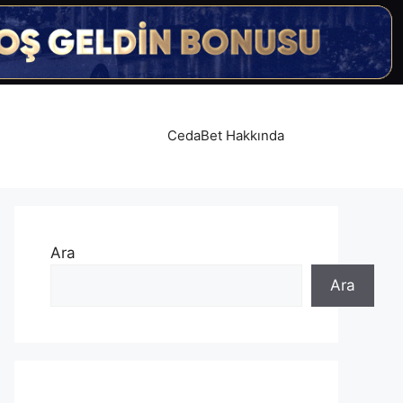
CedaBet Hakkında
Ara
Ara