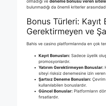
olmadığı ve
deneme bonusu veren sitele
bulunmadığı da önemli kriterler arasındadı
Bonus Türleri: Kayıt
Gerektirmeyen ve Şa
Bahis ve casino platformlarında en çok terc
Kayıt Bonusları:
Sadece üyelik oluş
promosyonlardır.
Yatırım Gerektirmeyen Bonuslar:
H
siteyi risksiz denemesine izin veren
Şartsız Deneme Bonusları:
Çevrim 
kullanılabilen bonuslardır.
Güncel Bonuslar:
Platformların dö
fırsatlardır.