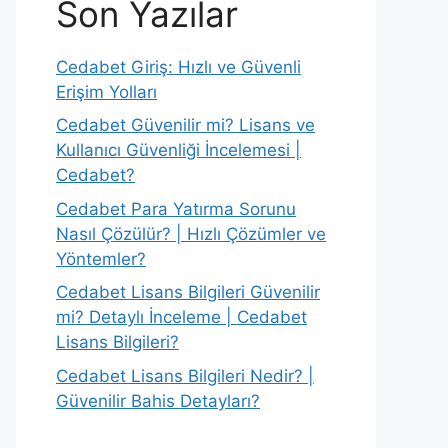
Son Yazılar
Cedabet Giriş: Hızlı ve Güvenli
Erişim Yolları
Cedabet Güvenilir mi? Lisans ve
Kullanıcı Güvenliği İncelemesi |
Cedabet?
Cedabet Para Yatırma Sorunu
Nasıl Çözülür? | Hızlı Çözümler ve
Yöntemler?
Cedabet Lisans Bilgileri Güvenilir
mi? Detaylı İnceleme | Cedabet
Lisans Bilgileri?
Cedabet Lisans Bilgileri Nedir? |
Güvenilir Bahis Detayları?