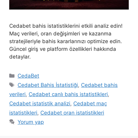
Cedabet bahis istatistiklerini etkili analiz edin!
Maç verileri, oran değişimleri ve kazanma
stratejileriyle bahis kararlarınızı optimize edin.
Güncel giriş ve platform özellikleri hakkında
detaylar.
K
CedaBet
a
E
Cedabet Bahis İstatistiği
,
Cedabet bahis
t
t
verileri
,
Cedabet canlı bahis istatistikleri
,
e
i
Cedabet istatistik analizi
,
Cedabet maç
g
k
istatistikleri
,
Cedabet oran istatistikleri
o
e
r
Yorum yap
t
i
l
l
e