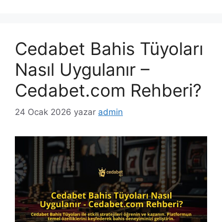
Cedabet Bahis Tüyoları
Nasıl Uygulanır –
Cedabet.com Rehberi?
24 Ocak 2026
yazar
admin