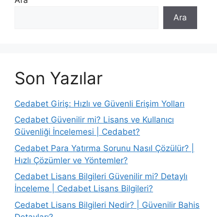
r
Ara
Son Yazılar
Cedabet Giriş: Hızlı ve Güvenli Erişim Yolları
Cedabet Güvenilir mi? Lisans ve Kullanıcı
Güvenliği İncelemesi | Cedabet?
Cedabet Para Yatırma Sorunu Nasıl Çözülür? |
Hızlı Çözümler ve Yöntemler?
Cedabet Lisans Bilgileri Güvenilir mi? Detaylı
İnceleme | Cedabet Lisans Bilgileri?
Cedabet Lisans Bilgileri Nedir? | Güvenilir Bahis
Detayları?