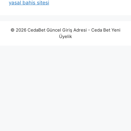
yasal bahis sitesi
© 2026 CedaBet Güncel Giriş Adresi - Ceda Bet Yeni
Üyelik